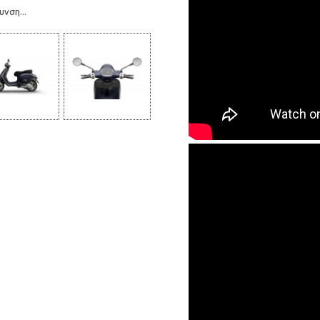
νση...