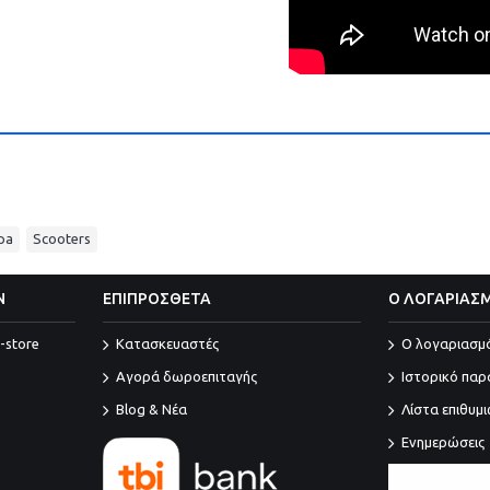
,
pa
Scooters
Ν
ΕΠΙΠΡΟΣΘΕΤΑ
Ο ΛΟΓΑΡΙΑΣ
-store
Κατασκευαστές
O λογαριασμ
Αγορά δωροεπιταγής
Ιστορικό παρ
Blog & Νέα
Λίστα επιθυμ
Ενημερώσεις