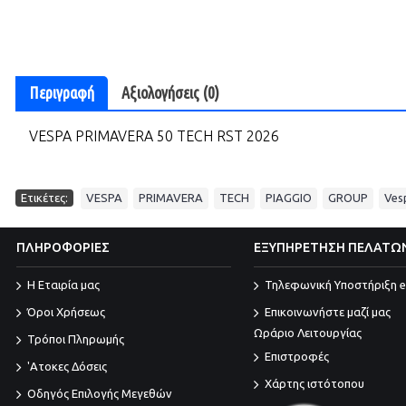
Περιγραφή
Αξιολογήσεις (0)
VESPA PRIMAVERA 50 TECH RST 2026
,
,
,
,
,
Ετικέτες:
VESPA
PRIMAVERA
TECH
PIAGGIO
GROUP
Ves
ΠΛΗΡΟΦΟΡΙΕΣ
ΕΞΥΠΗΡΕΤΗΣΗ ΠΕΛΑΤΩ
Η Εταιρία μας
Τηλεφωνική Υποστήριξη e
Όροι Χρήσεως
Επικοινωνήστε μαζί μας
Ωράριο Λειτουργίας
Τρόποι Πληρωμής
Επιστροφές
'Ατοκες Δόσεις
Χάρτης ιστότοπου
Οδηγός Επιλογής Μεγεθών