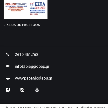
LIKE US ON FACEBOOK
2610 461.768
info@piaggiopap.gr
www.papanicolaou.gr
© 2024, PIAGGIOPAP.gr V2.0 • PAPANICOLAOU PIAGGIO All rights Reserved.