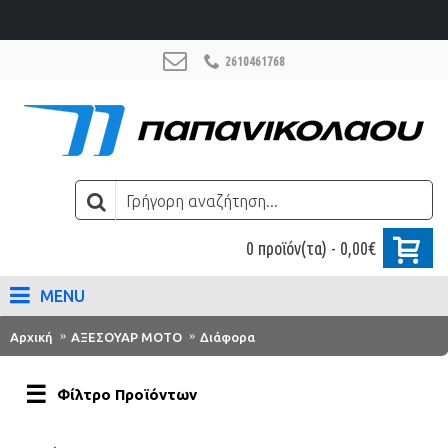
2610461768
0 προϊόν(τα) - 0,00€
MENU
Αρχική
ΑΞΕΣΟΥΑΡ ΜΟΤΟ
Διάφορα
Φίλτρο Προϊόντων