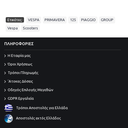
,
,
,
,
,
Ετικέτες:
VESPA
PRIMAVERA
125
PIAGGIO
GROUP
,
Vespa
Scooters
ΠΛΗΡΟΦΟΡΙΕΣ
Η Εταιρία μας
Όροι Χρήσεως
Τρόποι Πληρωμής
'Ατοκες Δόσεις
Οδηγός Επιλογής Μεγεθών
GDPR Εργαλεία
Τρόποι Αποστολής για Ελλάδα
Αποστολές εκτός Ελλάδος