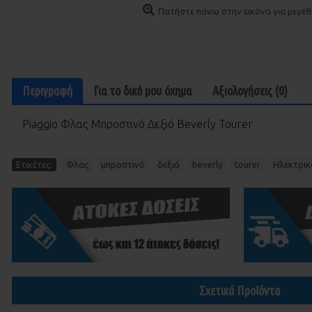
Πατήστε πάνω στην εικόνα για μεγέθυ
Περιγραφή
Για το δικó μου óχημα
Αξιολογήσεις (0)
Piaggio Φλας Μπροστινό Δεξιό Beverly Tourer
,
,
,
,
,
Ετικέτες:
Φλας
μπροστινό
δεξιό
beverly
tourer
Ηλεκτρικ
Σχετικά Προϊόντα