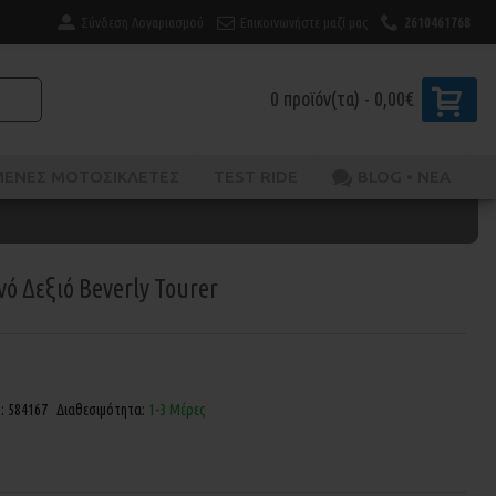
Σύνδεση Λογαριασμού
Επικοινωνήστε μαζί μας
2610461768
0 προϊόν(τα) - 0,00€
ΜΈΝΕΣ ΜΟΤΟΣΙΚΛΈΤΕΣ
TEST RIDE
BLOG • ΝΕΑ
ό Δεξιό Beverly Tourer
ς:
584167
Διαθεσιμότητα:
1-3 Μέρες