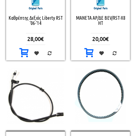
Καθρέπτης Δεξιός Liberty RST
ΜΑΝΕΤΑ ΑΡ/ΔΕ BEV/RST-X8
'06-'14
HT
28,00€
20,00€