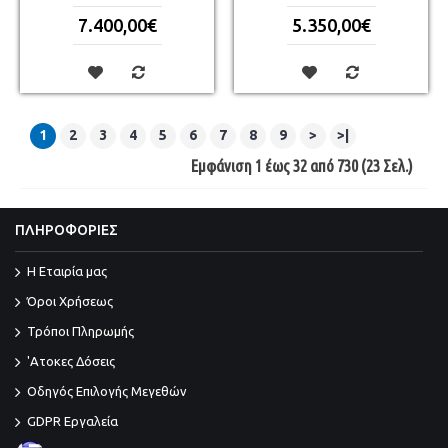
7.400,00€
5.350,00€
1
2
3
4
5
6
7
8
9
>
>|
Εμφάνιση 1 έως 32 από 730 (23 Σελ.)
ΠΛΗΡΟΦΟΡΙΕΣ
Η Εταιρία μας
Όροι Χρήσεως
Τρόποι Πληρωμής
'Ατοκες Δόσεις
Οδηγός Επιλογής Μεγεθών
GDPR Εργαλεία