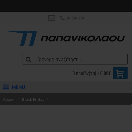
2610461768
0 προϊόν(τα) - 0,00€
MENU
Αρχική
Black Friday
Vespa Βαλιτσάκι 32 lt Primavera / Sprint Γκ