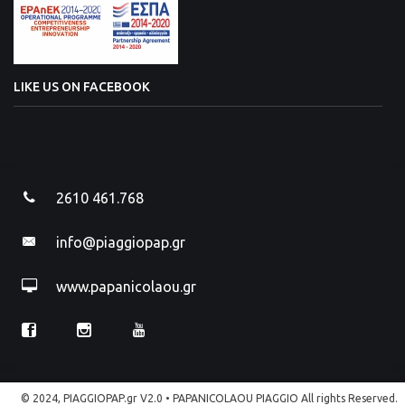
LIKE US ON FACEBOOK
2610 461.768
info@piaggiopap.gr
www.papanicolaou.gr
© 2024, PIAGGIOPAP.gr V2.0 • PAPANICOLAOU PIAGGIO All rights Reserved.