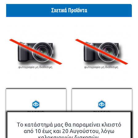
Σχετικά Προϊόντα
×
Piaggio Καπάκι Βαλίτσας MP3
Piaggio Καπάκι Βαλίτσας MP3
Το κατάστημά μας θα παραμείνει κλειστό
310 S 32LT Μαύρο Ματ NI
310 S 32LT Γκρι G18
από 10 έως και 20 Αυγούστου, λόγω
καλοκαιρινών διακοπών.