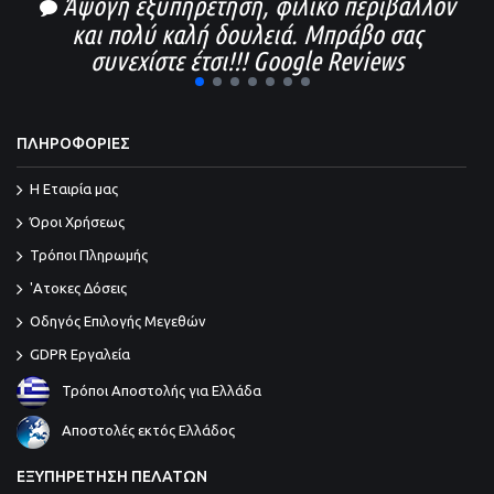
Άψογη εξυπηρέτηση, φιλικό περιβάλλον
και πολύ καλή δουλειά. Μπράβο σας
συνεχίστε έτσι!!! Google Reviews
1
2
3
4
5
6
7
ΠΛΗΡΟΦΟΡΙΕΣ
Η Εταιρία μας
Όροι Χρήσεως
Τρόποι Πληρωμής
'Ατοκες Δόσεις
Οδηγός Επιλογής Μεγεθών
GDPR Εργαλεία
Τρόποι Αποστολής για Ελλάδα
Αποστολές εκτός Ελλάδος
ΕΞΥΠΗΡΕΤΗΣΗ ΠΕΛΑΤΩΝ