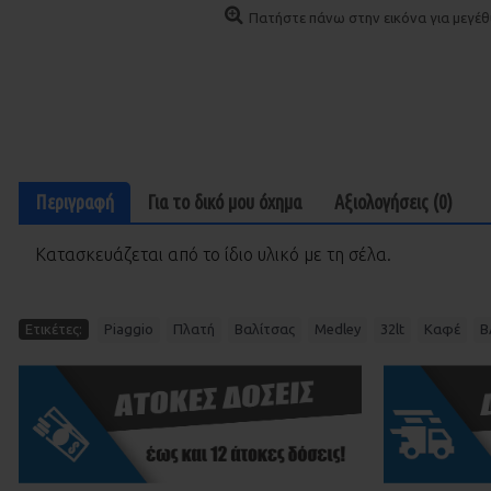
Πατήστε πάνω στην εικόνα για μεγέθυ
Περιγραφή
Για το δικó μου óχημα
Αξιολογήσεις (0)
Κατασκευάζεται από το ίδιο υλικό με τη σέλα.
,
,
,
,
,
,
Ετικέτες:
Piaggio
Πλατή
Βαλίτσας
Medley
32lt
Καφέ
Β