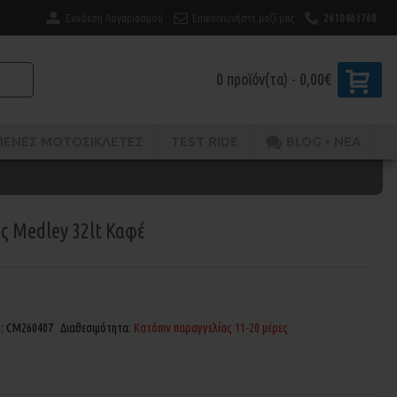
Σύνδεση Λογαριασμού
Επικοινωνήστε μαζί μας
2610461768
0 προϊόν(τα) - 0,00€
ΜΈΝΕΣ ΜΟΤΟΣΙΚΛΈΤΕΣ
TEST RIDE
BLOG • ΝΕΑ
ς Medley 32lt Καφέ
ς:
CM260407
Διαθεσιμότητα:
Κατόπιν παραγγελίας 11-20 μέρες