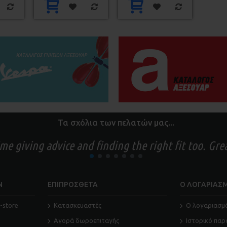
Τα σχόλια των πελατών μας...
time giving advice and finding the right fit too. Gr
1
2
3
4
5
6
7
Ν
ΕΠΙΠΡΟΣΘΕΤΑ
Ο ΛΟΓΑΡΙΑΣ
-store
Κατασκευαστές
O λογαριασμ
Αγορά δωροεπιταγής
Ιστορικό παρ