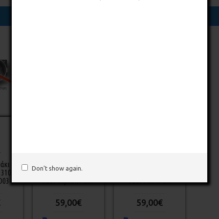
Σχετικά Προϊόντα
άκι
Piaggio Καπάκι
Piaggio Καπάκι
Don't show again.
 310 S
Βαλίτσας MP3 310 S
Βαλίτσας MP3 310 S
D03
32LT Γκρι SKY G57
32LT Λευκό BR
€
59,00€
59,00€