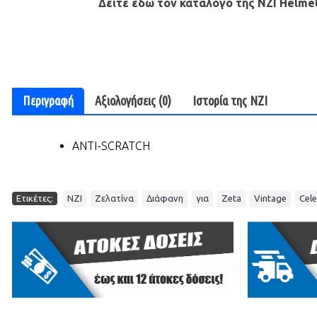
Δείτε εδώ τον κατάλογο της ΝZI Helmet
Περιγραφή
Αξιολογήσεις (0)
Ιστορία της NZI
ANTI-SCRATCH
,
,
,
,
,
,
Ετικέτες:
NZI
Ζελατίνα
Διάφανη
για
Zeta
Vintage
Cele