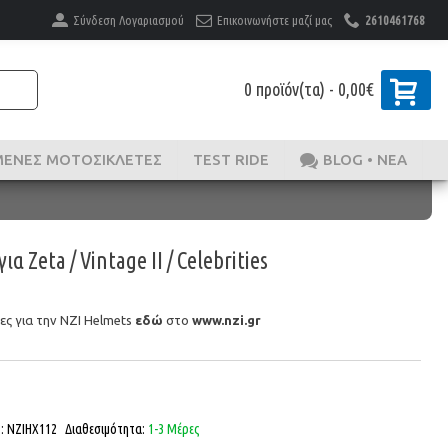
Σύνδεση Λογαριασμού
Επικοινωνήστε μαζί μας
2610461768
0 προϊόν(τα) - 0,00€
ΜΈΝΕΣ ΜΟΤΟΣΙΚΛΈΤΕΣ
TEST RIDE
BLOG • ΝΕΑ
α Zeta / Vintage II / Celebrities
ς για την NZI Helmets
εδώ
στο
www.nzi.gr
ς:
NZIHX112
Διαθεσιμότητα:
1-3 Μέρες