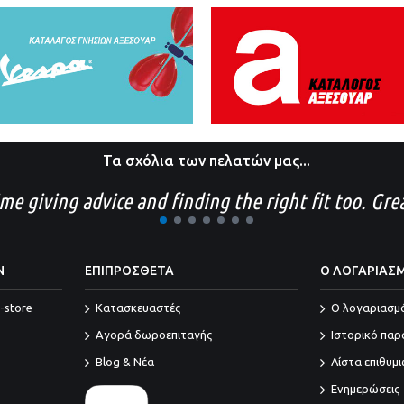
Τα σχόλια των πελατών μας...
time giving advice and finding the right fit too. Gr
1
2
3
4
5
6
7
Ν
ΕΠΙΠΡΟΣΘΕΤΑ
Ο ΛΟΓΑΡΙΑΣ
-store
Κατασκευαστές
O λογαριασμ
Αγορά δωροεπιταγής
Ιστορικό παρ
Blog & Νέα
Λίστα επιθυμ
Ενημερώσεις