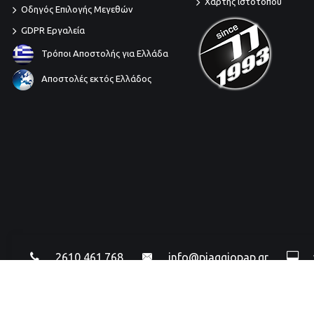
Χάρτης ιστότοπου
Οδηγός Επιλογής Μεγεθών
GDPR Εργαλεία
Τρόποι Αποστολής για Ελλάδα
Αποστολές εκτός Ελλάδος
2610 461.768
info@piaggiopap.gr
© 2024, PIAGGIOPAP.gr V2.0 • PAPANICOLAOU PIAGGIO All rights Reserved.