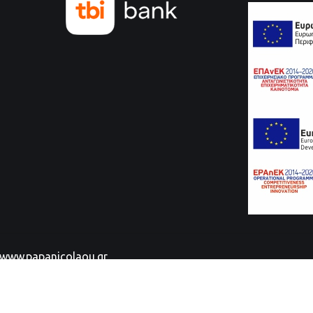
www.papanicolaou.gr