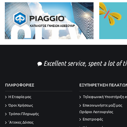
Excellent service, spent a lot of 
ΠΛΗΡΟΦΟΡΙΕΣ
ΕΞΥΠΗΡΕΤΗΣΗ ΠΕΛΑΤΩ
Η Εταιρία μας
Τηλεφωνική Υποστήριξη e
Όροι Χρήσεως
Επικοινωνήστε μαζί μας
Ωράριο Λειτουργίας
Τρόποι Πληρωμής
Επιστροφές
'Ατοκες Δόσεις