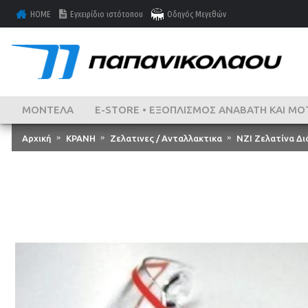
HOME
Εγχειρίδιο ιστότοπου
Οδηγός Μεγεθών
ΜΟΝΤΕΛΑ
E-STORE • ΕΞΟΠΛΙΣΜΌΣ ΑΝΑΒΆΤΗ ΚΑΙ ΜΟ
Αρχική
ΚΡΑΝΗ
Ζελατινες / Ανταλλακτικα
NZI Ζελατίνα Διά