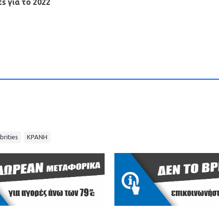
s για το 2022
,
brities
ΚΡΑΝΗ