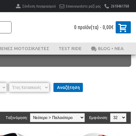
Σύνδεση Λογαριασμού
Επικοινωνήστε μαζί μας
2610461768
0 προϊόν(τα) - 0,00€
ΜΈΝΕΣ ΜΟΤΟΣΙΚΛΈΤΕΣ
TEST RIDE
BLOG • ΝΕΑ
Αναζήτηση
Ταξινόμηση:
Εμφάνιση: