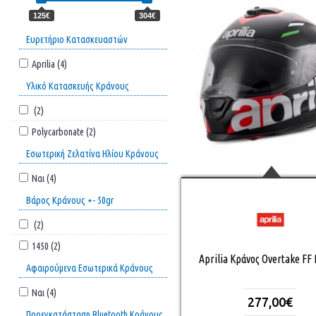
125€
304€
Ευρετήριο Κατασκευαστών
Aprilia (4)
Υλικό Κατασκευής Κράνους
(2)
Polycarbonate (2)
Εσωτερική Ζελατίνα Ηλίου Κράνους
Ναι (4)
Βάρος Κράνους +- 50gr
(2)
1450 (2)
Aprilia Κράνος Overtake FF
Αφαιρούμενα Εσωτερικά Κράνους
Ναι (4)
277,00€
Προεγκατάσταση Bluetooth Κράνους