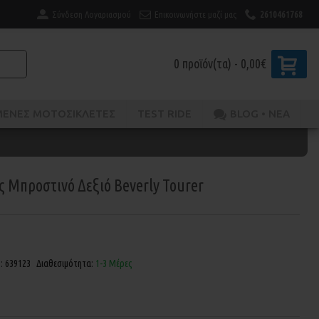
Σύνδεση Λογαριασμού
Επικοινωνήστε μαζί μας
2610461768
0 προϊόν(τα) - 0,00€
ΜΈΝΕΣ ΜΟΤΟΣΙΚΛΈΤΕΣ
TEST RIDE
BLOG • ΝΕΑ
ς Μπροστινό Δεξιό Beverly Tourer
ς:
639123
Διαθεσιμότητα:
1-3 Μέρες