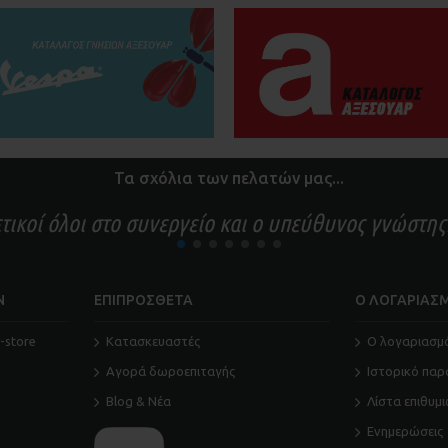
Τα σχόλια των πελατών μας...
ικοί όλοι στο συνεργείο και ο υπεύθυνος γνώστης
1
2
3
4
5
6
7
Ν
ΕΠΙΠΡΟΣΘΕΤΑ
Ο ΛΟΓΑΡΙΑΣ
-store
Κατασκευαστές
O λογαριασμ
Αγορά δωροεπιταγής
Ιστορικό παρ
Blog & Νέα
Λίστα επιθυμ
Ενημερώσεις