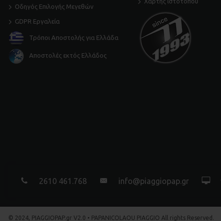
Χάρτης ιστότοπου
Οδηγός Επιλογής Μεγεθών
GDPR Εργαλεία
Τρόποι Αποστολής για Ελλάδα
Αποστολές εκτός Ελλάδος
2610 461.768
info@piaggiopap.gr
© 2024, PIAGGIOPAP.gr V2.0 • PAPANICOLAOU PIAGGIO All rights Reserved.