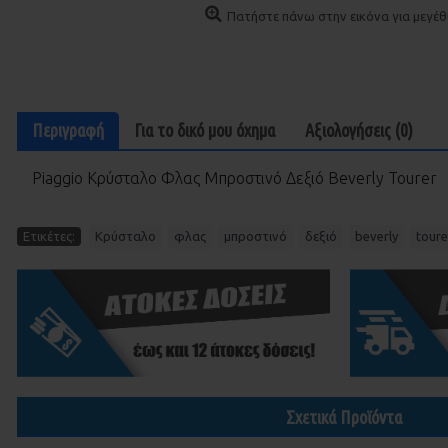
Πατήστε πάνω στην εικόνα για μεγέθυ
Περιγραφή
Για το δικó μου óχημα
Αξιολογήσεις (0)
Piaggio Κρύσταλο Φλας Μπροστινό Δεξιό Beverly Tourer
,
,
,
,
,
Ετικέτες:
Κρύσταλο
φλας
μπροστινό
δεξιό
beverly
toure
Σχετικά Προϊόντα