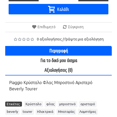
Καλάθι
Επιθυμητό
Σύγκριση
0 αξιολογήσεις
Γράψτε μια αξιολόγηση
/
Περιγραφή
Για το δικó μου óχημα
Αξιολογήσεις (0)
Piaggio Κρύσταλο Φλας Μπροστινό Αριστερό
Beverly Tourer
,
,
,
,
Ετικέτες:
Κρύσταλο
φλας
μπροστινό
αριστερό
,
,
,
,
beverly
tourer
Ηλεκτρικά
Μπαταρίες
Λαμπτήρες