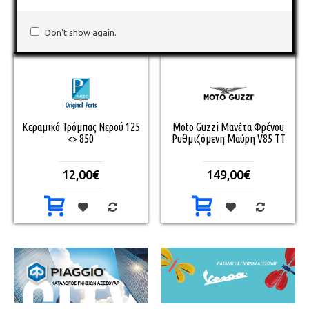
Don't show again.
ΟΡΙΓΚ ΤΡΟΜΠΑΣ ΝΕΡΟΥ SCOOTER 125/300
Ασφάλεια Για Λαμαρινόβιδα Πλαστικών
Ροδέλα παρμπρίζ Piaggio Beverly
Piaggio Κρύσταλο Φλας Μπροστινό Δεξιό Beverly Tourer
Κεραμικό Τρόμπας Νερού 125
Moto Guzzi Μανέτα Φρένου
<> 850
Ρυθμιζόμενη Μαύρη V85 TT
12,00€
149,00€