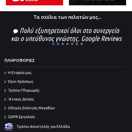
Τα σχόλια των πελατών μας...
Πολύ εξυπηρετικοί όλοι στο συνεργείο
και ο υπεύθυνος γνώστης. Google Reviews
1
2
3
4
5
6
7
ΠΛΗΡΟΦΟΡΙΕΣ
Η Εταιρία μας
Όροι Χρήσεως
Τρόποι Πληρωμής
'Ατοκες Δόσεις
Οδηγός Επιλογής Μεγεθών
GDPR Εργαλεία
Τρόποι Αποστολής για Ελλάδα